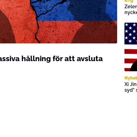
Krig
Zelen
nycke
ssiva hållning för att avsluta
Nyhet
Xi Ji
syd”