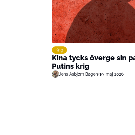
Krig
Kina tycks överge sin pa
Putins krig
Jens Asbjørn Bøgen
•
19. maj 2026