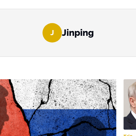
Jinping
J