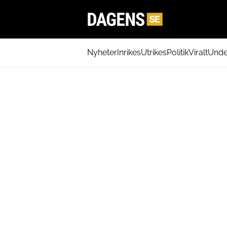
Nyheter
Inrikes
Utrikes
Politik
Viralt
Unde