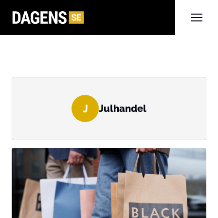
J
Julhandel