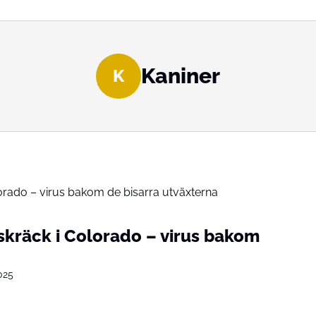
Kaniner
K
skräck i Colorado – virus bakom
025