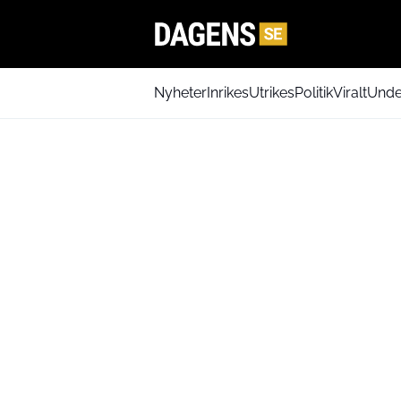
Nyheter
Inrikes
Utrikes
Politik
Viralt
Unde