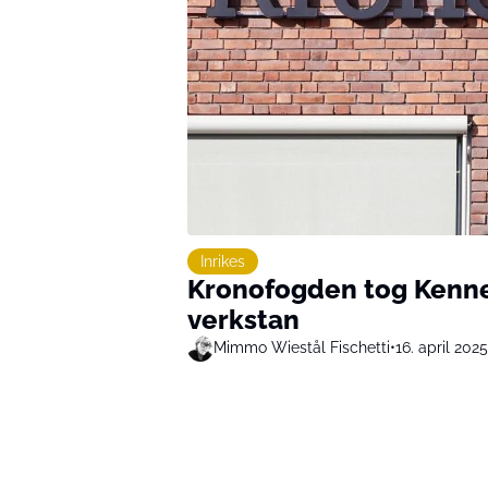
Inrikes
Kronofogden tog Kennet
verkstan
Mimmo Wiestål Fischetti
•
16. april 2025