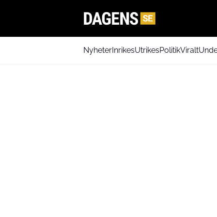
Nyheter
Inrikes
Utrikes
Politik
Viralt
Unde