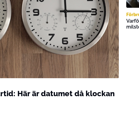
Förbr
Varfö
milst
rtid: Här är datumet då klockan