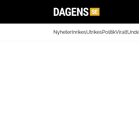
Nyheter
Inrikes
Utrikes
Politik
Viralt
Unde