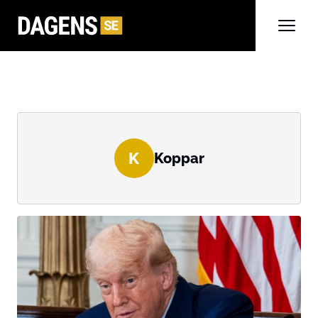
K
Koppar