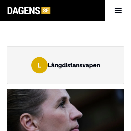
L
Långdistansvapen