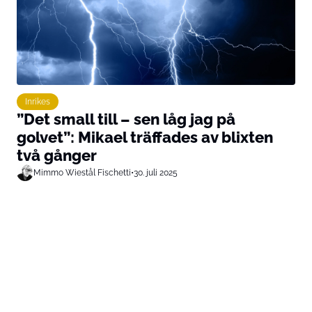
Inrikes
”Det small till – sen låg jag på
golvet”: Mikael träffades av blixten
två gånger
Mimmo Wiestål Fischetti
•
30. juli 2025