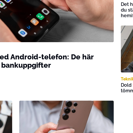
Det h
du st
hemi
 med Android-telefon: De här
a bankuppgifter
Tekni
Dold 
tömme