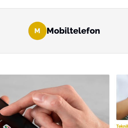
Mobiltelefon
M
Tekni