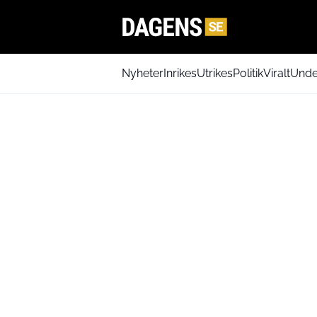
Nyheter
Inrikes
Utrikes
Politik
Viralt
Unde