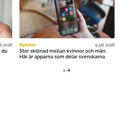
uli 2026
Nyheter
9 juli 2026
 du
Stor skillnad mellan kvinnor och män:
r
Här är apparna som delar svenskarna
1