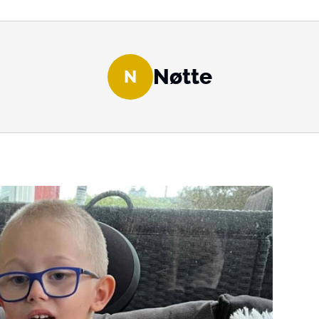
Nøtte
N