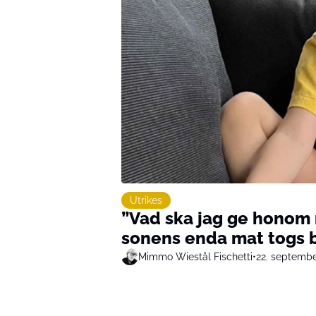
Utrikes
”Vad ska jag ge honom
sonens enda mat togs b
Mimmo Wiestål Fischetti
•
22. septemb