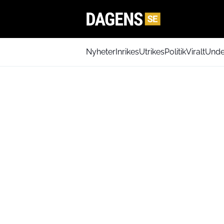
Nyheter
Inrikes
Utrikes
Politik
Viralt
Unde