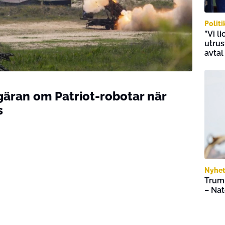
Politi
”Vi l
utrus
avtal
gäran om Patriot-robotar när
s
Nyhet
Trump
– Nat