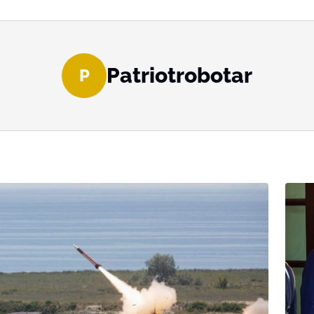
Patriotrobotar
P