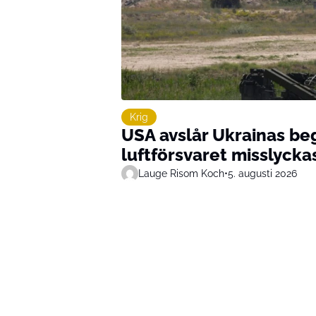
Krig
USA avslår Ukrainas be
luftförsvaret misslycka
Lauge Risom Koch
•
5. augusti 2026