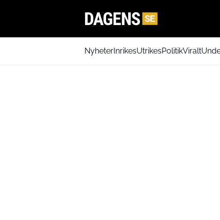
Nyheter
Inrikes
Utrikes
Politik
Viralt
Unde