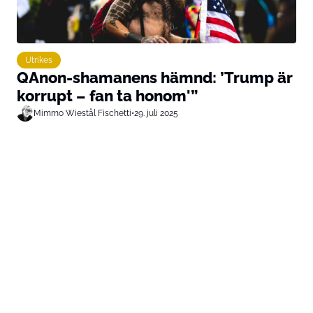
Utrikes
QAnon-shamanens hämnd: ’Trump är
korrupt – fan ta honom'”
Mimmo Wiestål Fischetti
•
29. juli 2025