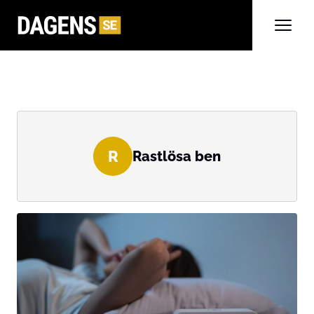
R
Rastlösa ben