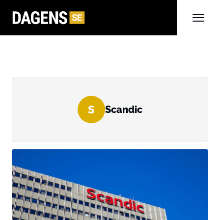
S
Scandic