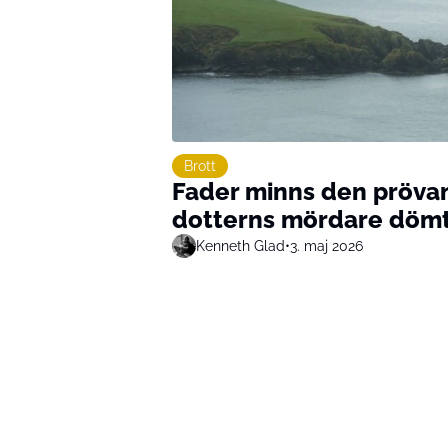
Brott
Fader minns den prövan
dotterns mördare dömts 
Kenneth Glad
•
3. maj 2026