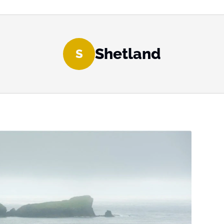
Shetland
S