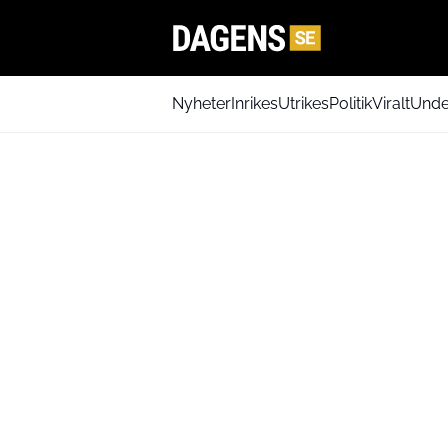
Nyheter
Inrikes
Utrikes
Politik
Viralt
Unde