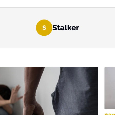
Stalker
S
Nyhet