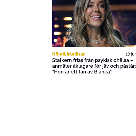
Nöje & kändisar
18 ju
Stalkern frias från psykisk ohälsa –
anmäler åklagare för jäv och påstår:
”Hon är ett fan av Bianca”