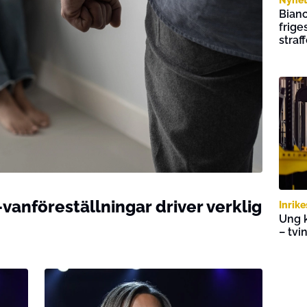
Bianc
frige
straff
-vanföreställningar driver verklig
Inrike
Ung k
– tvi