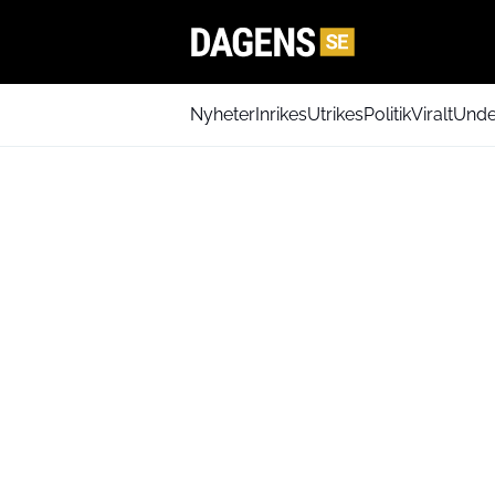
Nyheter
Inrikes
Utrikes
Politik
Viralt
Unde