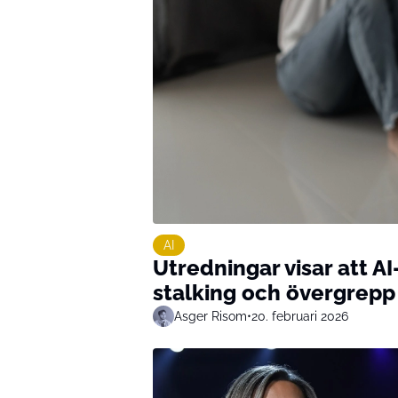
AI
Utredningar visar att AI
stalking och övergrepp
Asger Risom
•
20. februari 2026