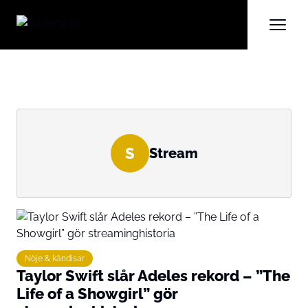
S
Stream
Nöje & kändisar
Taylor Swift slår Adeles rekord – ”The
Life of a Showgirl” gör