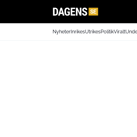
Nyheter
Inrikes
Utrikes
Politik
Viralt
Unde