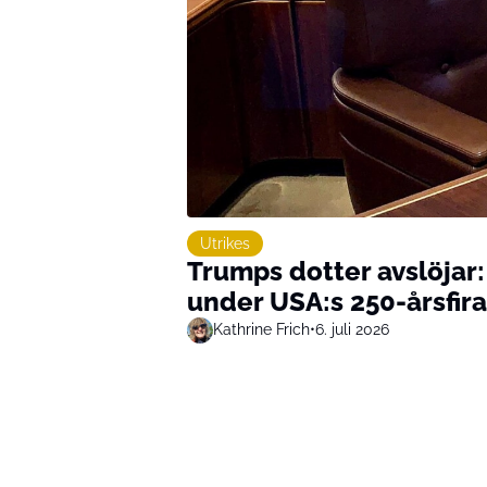
Utrikes
Trumps dotter avslöjar: 
under USA:s 250-årsfir
Kathrine Frich
•
6. juli 2026