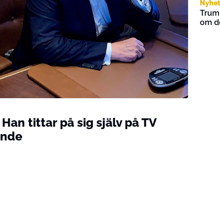
Nyhet
Trump
om d
Han tittar på sig själv på TV
ande