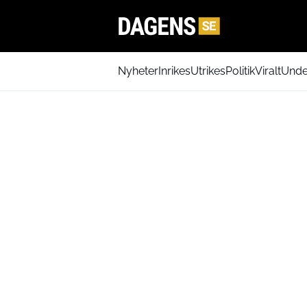
Nyheter
Inrikes
Utrikes
Politik
Viralt
Unde