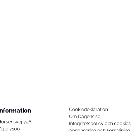
Cookiedeklaration
Information
Om Dagens.se
Horsensvej 72A
Integritetspolicy och cookies
ejle 7100
Annonsering och Försäljning