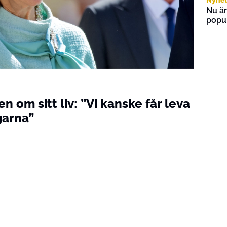
Nu är
popul
n om sitt liv: ”Vi kanske får leva
garna”