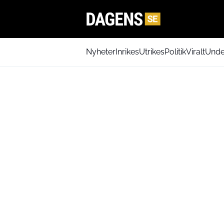
Nyheter
Inrikes
Utrikes
Politik
Viralt
Unde