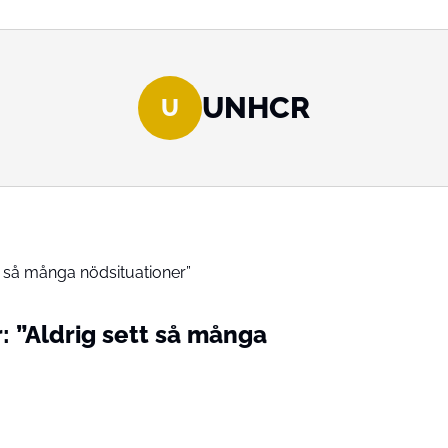
UNHCR
U
r: ”Aldrig sett så många