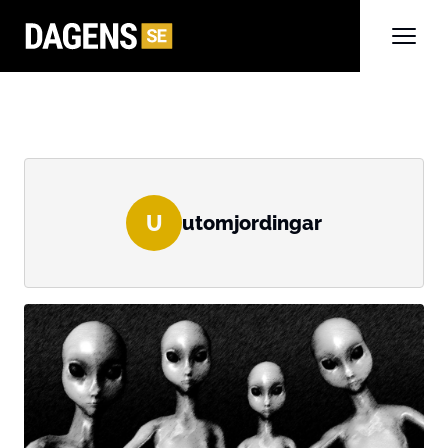
U
utomjordingar