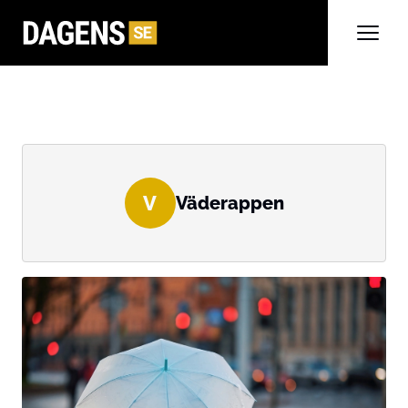
V
Väderappen