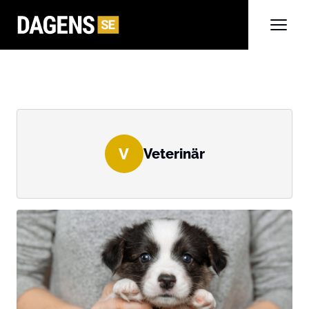
V
Veterinär