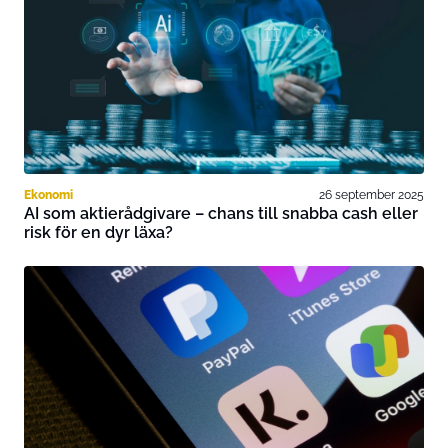
Ekonomi
26 september 2025
AI som aktierådgivare – chans till snabba cash eller
risk för en dyr läxa?