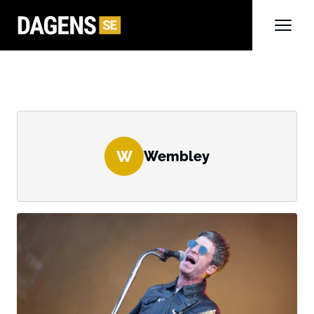
W
Wembley