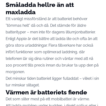
Småladda hellre än att
maxladda
Ett vanligt missförstånd är att batteriet behöver
”tömmas helt” då och då. Det stämde för äldre
batterityper – men inte för dagens litiumjonbatterier.
Enligt Apple är det bättre att ladda lite och ofta än att
göra stora urladdningar. Flera tillverkare har också
infört funktioner som optimerad laddning, där
telefonen lär sig dina rutiner och väntar med att nå
100 procent tills precis innan du brukar ta upp den på
morgonen.
Det minskar tiden batteriet ligger fulladdat – vilket i sin
tur minskar slitaget.
Värmen är batteriets fiende
Det som sliter mest på ett mobilbatteri är värme.
Att ladda mobilen under kudden, i direkt solljus eller i