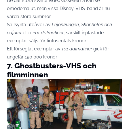
De där stora svarta videokassetterna kan se
omoderna ut, men vissa Disney-VHS-band är nu
värda stora summor.
Sällsynta utgåvor av
Lejonkungen
,
Skönheten och
odjuret
eller
101 dalmatiner
, särskilt inplastade
exemplar, säljs för tiotusentals kronor.
Ett förseglat exemplar av
101 dalmatiner
gick för
ungefär 190 000 kronor.
7. Ghostbusters-VHS och
filmminnen