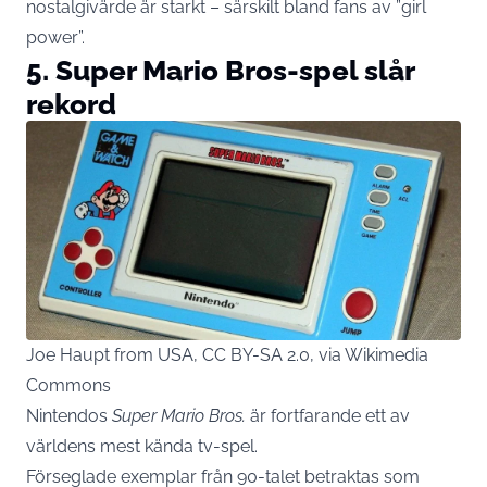
nostalgivärde är starkt – särskilt bland fans av ”girl
power”.
5. Super Mario Bros-spel slår
rekord
Joe Haupt from USA, CC BY-SA 2.0, via Wikimedia
Commons
Nintendos
Super Mario Bros.
är fortfarande ett av
världens mest kända tv-spel.
Förseglade exemplar från 90-talet betraktas som