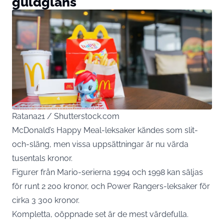
guldglans
Ratana21 / Shutterstock.com
McDonald’s Happy Meal-leksaker kändes som slit-
och-släng, men vissa uppsättningar är nu värda
tusentals kronor.
Figurer från Mario-serierna 1994 och 1998 kan säljas
för runt 2 200 kronor, och Power Rangers-leksaker för
cirka 3 300 kronor.
Kompletta, oöppnade set är de mest värdefulla.