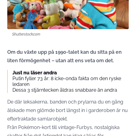
Shutterstock.com
Om du växte upp på 1990-talet kan du sitta på en
liten förmögenhet – utan att ens veta om det.
Just nu läser andra
Putin fyller 73 år: 8 icke-onda fakta om den ryske
ledaren
Dessa 3 stjärntecken åldras snabbare än andra
De där leksakerna, banden och prylarna du en gång
älskade men glömde bort längst in i garderoben är nu
eftertraktade samlarobjekt.
Från Pokémon-kort till vintage-Furbys, nostalgiska
skatter från det årtiondet kan idag säljas för