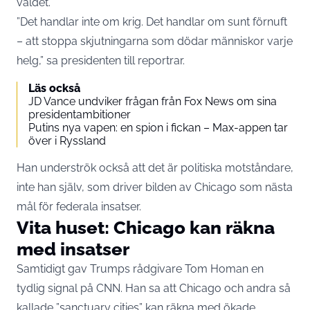
våldet.
”Det handlar inte om krig. Det handlar om sunt förnuft
– att stoppa skjutningarna som dödar människor varje
helg,” sa presidenten till reportrar.
Läs också
JD Vance undviker frågan från Fox News om sina
presidentambitioner
Putins nya vapen: en spion i fickan – Max-appen tar
över i Ryssland
Han underströk också att det är politiska motståndare,
inte han själv, som driver bilden av Chicago som nästa
mål för federala insatser.
Vita huset: Chicago kan räkna
med insatser
Samtidigt gav Trumps rådgivare Tom Homan en
tydlig signal på CNN. Han sa att Chicago och andra så
kallade ”sanctuary cities” kan räkna med ökade