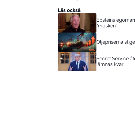
Läs också
Epsteins egomani
”moskén”
Oljepriserna stig
Secret Service åt
lämnas kvar