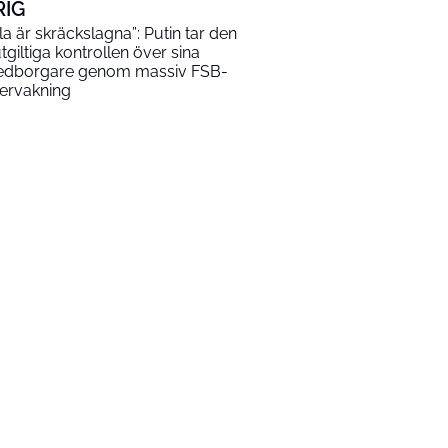
RIG
lla är skräckslagna”: Putin tar den
utgiltiga kontrollen över sina
dborgare genom massiv FSB-
ervakning