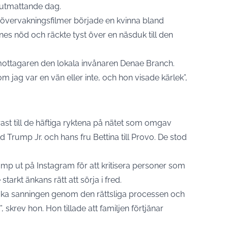
 utmattande dag.
 övervakningsfilmer började en kvinna bland
nes nöd och räckte tyst över en näsduk till den
ottagaren den lokala invånaren Denae Branch.
om jag var en vän eller inte, och hon visade kärlek”,
ast till de häftiga ryktena på nätet som omgav
ald Trump Jr. och hans fru Bettina till Provo. De stod
ump ut på Instagram för att kritisera personer som
starkt änkans rätt att sörja i fred.
söka sanningen genom den rättsliga processen och
skrev hon. Hon tillade att familjen förtjänar