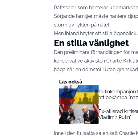
Rättssalar som hanterar uppmärksamm
Sörjande familjer måste hantera dju
storm av rykten på nätet.
Men ibland bryter ett stilla ögonblic
En stilla vänlighet
Den preliminära förhandlingen för m
konservative aktivisten Charlie Kirk 
höga när en domstol i Utah granskad
Läs också
Putinkompanjon fö
att bekämpa ”na
Ex-allierad kriti
Vladimir Putin”
Inne i den fullsatta salen satt Charlie