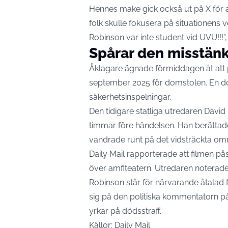
Hennes make gick också ut på X för at
folk skulle fokusera på situationens ve
Robinson var inte student vid UVU!!!”
Spårar den misstän
Åklagare ägnade förmiddagen åt att pr
september 2025 för domstolen. En dom
säkerhetsinspelningar.
Den tidigare statliga utredaren David
timmar före händelsen. Han berättad
vandrade runt på det vidsträckta om
Daily Mail rapporterade att filmen på
över amfiteatern. Utredaren noterad
Robinson står för närvarande åtalad f
sig på den politiska kommentatorn på
yrkar på dödsstraff.
Källor: Daily Mail