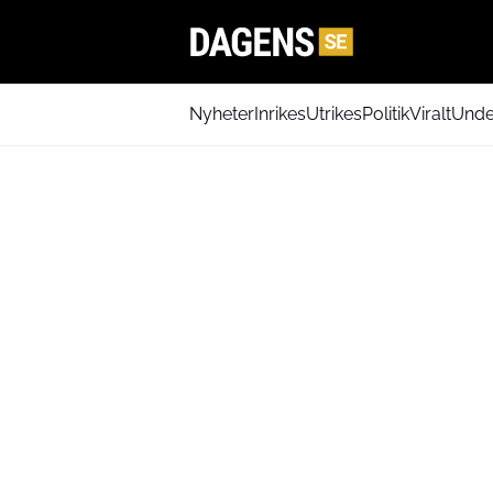
Nyheter
Inrikes
Utrikes
Politik
Viralt
Unde