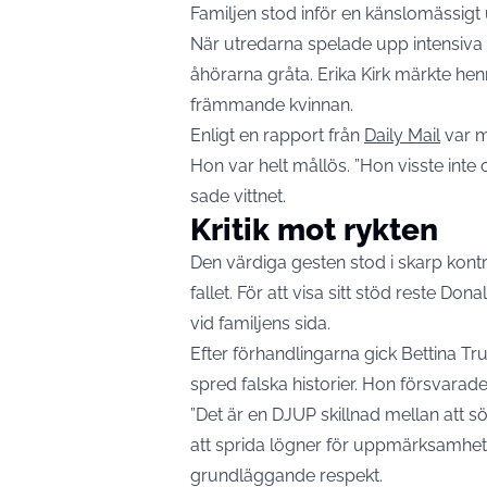
Familjen stod inför en känslomässigt
När utredarna spelade upp intensiva
åhörarna gråta. Erika Kirk märkte hen
främmande kvinnan.
Enligt en rapport från
Daily Mail
var m
Hon var helt mållös. ”Hon visste inte 
sade vittnet.
Kritik mot rykten
Den värdiga gesten stod i skarp kontr
fallet. För att visa sitt stöd reste Don
vid familjens sida.
Efter förhandlingarna gick Bettina Tr
spred falska historier. Hon försvarade 
”Det är en DJUP skillnad mellan att 
att sprida lögner för uppmärksamhet”, 
grundläggande respekt.