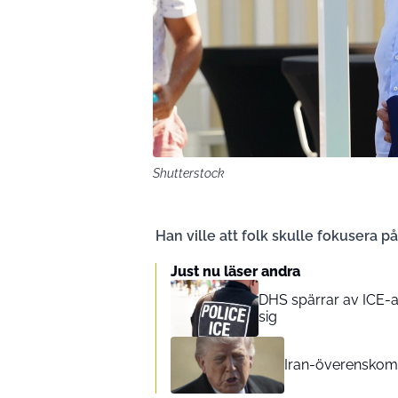
Shutterstock
Han ville att folk skulle fokusera p
Just nu läser andra
DHS spärrar av ICE-a
sig
Iran-överenskomm