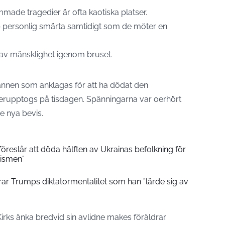
ade tragedier är ofta kaotiska platser.
p personlig smärta samtidigt som de möter en
k av mänsklighet igenom bruset.
annen som anklagas för att ha dödat den
återupptogs på tisdagen. Spänningarna var oerhört
e nya bevis.
reslår att döda hälften av Ukrainas befolkning för
zismen”
serar Trumps diktatormentalitet som han ”lärde sig av
 Kirks änka bredvid sin avlidne makes föräldrar.