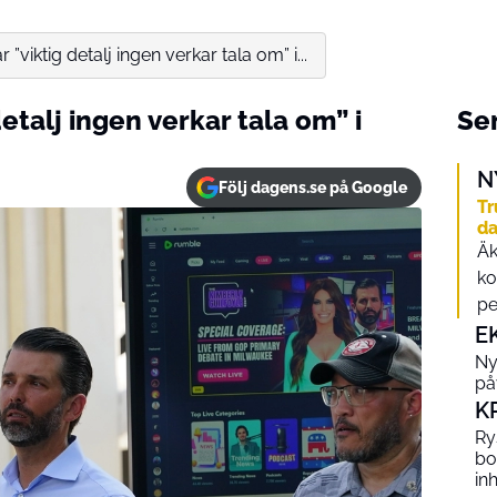
r ”viktig detalj ingen verkar tala om” i...
detalj ingen verkar tala om” i
Sen
N
Följ dagens.se på Google
Tr
da
Äk
ko
per
E
Ny
på
K
Ry
bo
in