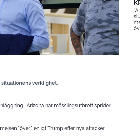
K
”A
sl
me
öv
å situationens verklighet.
nläggning i Arizona när mässlingsutbrott sprider
elsen ”över”, enligt Trump efter nya attacker