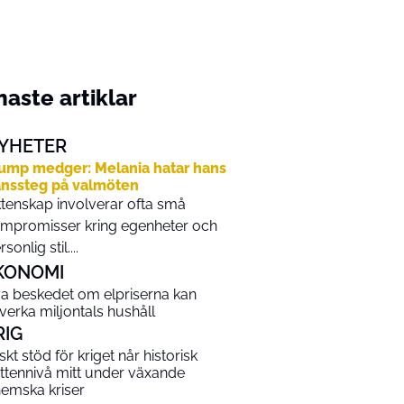
aste artiklar
YHETER
ump medger: Melania hatar hans
nssteg på valmöten
tenskap involverar ofta små
mpromisser kring egenheter och
sonlig stil....
KONOMI
a beskedet om elpriserna kan
verka miljontals hushåll
RIG
skt stöd för kriget når historisk
ttennivå mitt under växande
hemska kriser