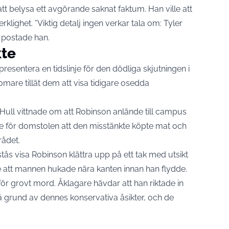
t belysa ett avgörande saknat faktum. Han ville att
rklighet. ”Viktig detalj ingen verkar tala om: Tyler
, postade han.
kte
esentera en tidslinje för den dödliga skjutningen i
are tillät dem att visa tidigare osedda
 Hull vittnade om att Robinson anlände till campus
e för domstolen att den misstänkte köpte mat och
rådet.
stås visa Robinson klättra upp på ett tak med utsikt
e att mannen hukade nära kanten innan han flydde.
ör grovt mord. Åklagare hävdar att han riktade in
 grund av dennes konservativa åsikter, och de