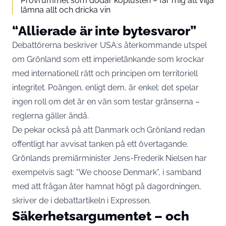
Provrummet som dödar köplusten – får mig att vilja
lämna allt och dricka vin
“Allierade är inte bytesvaror”
Debattörerna beskriver USA:s återkommande utspel
om Grönland som ett imperietänkande som krockar
med internationell rätt och principen om territoriell
integritet. Poängen, enligt dem, är enkel: det spelar
ingen roll om det är en vän som testar gränserna –
reglerna gäller ändå.
De pekar också på att Danmark och Grönland redan
offentligt har avvisat tanken på ett övertagande.
Grönlands premiärminister Jens-Frederik Nielsen har
exempelvis sagt: “We choose Denmark”, i samband
med att frågan åter hamnat högt på dagordningen,
skriver de i debattartikeln i
Expressen
.
Säkerhetsargumentet – och