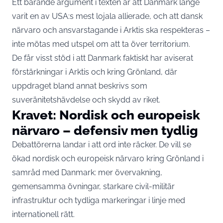
Ett bärande argument i texten är att Danmark länge
varit en av USA:s mest lojala allierade, och att dansk
närvaro och ansvarstagande i Arktis ska respekteras –
inte mötas med utspel om att ta över territorium.
De får visst stöd i att Danmark faktiskt har aviserat
förstärkningar i Arktis och kring Grönland, där
uppdraget bland annat beskrivs som
suveränitetshävdelse och skydd av riket.
Kravet: Nordisk och europeisk
närvaro – defensiv men tydlig
Debattörerna landar i att ord inte räcker. De vill se
ökad nordisk och europeisk närvaro kring Grönland i
samråd med Danmark: mer övervakning,
gemensamma övningar, starkare civil-militär
infrastruktur och tydliga markeringar i linje med
internationell rätt.