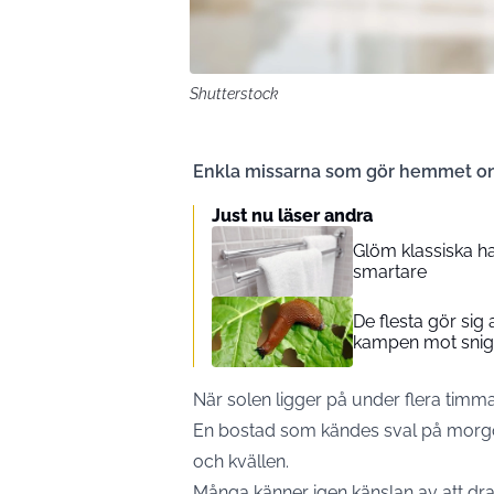
Shutterstock
Enkla missarna som gör hemmet on
Just nu läser andra
Glöm klassiska h
smartare
De flesta gör sig
kampen mot snigl
När solen ligger på under flera tim
En bostad som kändes sval på morgo
och kvällen.
Många känner igen känslan av att dra