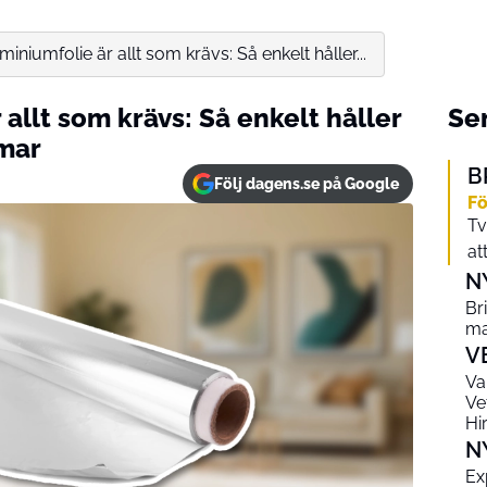
miniumfolie är allt som krävs: Så enkelt håller...
 allt som krävs: Så enkelt håller
Sen
mmar
B
Följ dagens.se på Google
Fö
Tv
at
N
Br
ma
V
Va
Ve
Hi
N
Ex