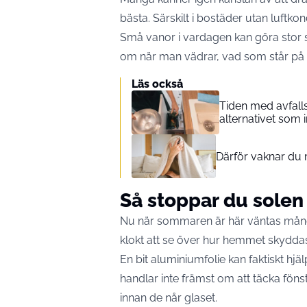
bästa. Särskilt i bostäder utan luftkon
Små vanor i vardagen kan göra stor sk
om när man vädrar, vad som står p
Läs också
Tiden med avfalls
alternativet som i
Därför vaknar du 
Så stoppar du solen
Nu när sommaren är här väntas mång
klokt att se över hur hemmet skyddas
En bit aluminiumfolie kan faktiskt hjä
handlar inte främst om att täcka fönst
innan de når glaset.