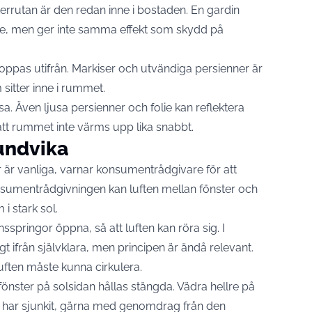
errutan är den redan inne i bostaden. En gardin
lite, men ger inte samma effekt som skydd på
stoppas utifrån. Markiser och utvändiga persienner är
 sitter inne i rummet.
a. Även ljusa persienner och folie kan reflektera
 att rummet inte värms upp lika snabbt.
 undvika
r är vanliga, varnar konsumentrådgivare för att
nsumentrådgivningen kan luften mellan fönster och
i stark sol.
sspringor öppna, så att luften kan röra sig. I
 ifrån självklara, men principen är ändå relevant.
ften måste kunna cirkulera.
nster på solsidan hållas stängda. Vädra hellre på
n har sjunkit, gärna med genomdrag från den