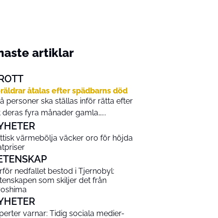
aste artiklar
ROTT
räldrar åtalas efter spädbarns död
å personer ska ställas inför rätta efter
t deras fyra månader gamla…...
YHETER
ittisk värmebölja väcker oro för höjda
tpriser
ETENSKAP
rför nedfallet bestod i Tjernobyl:
tenskapen som skiljer det från
roshima
YHETER
perter varnar: Tidig sociala medier-