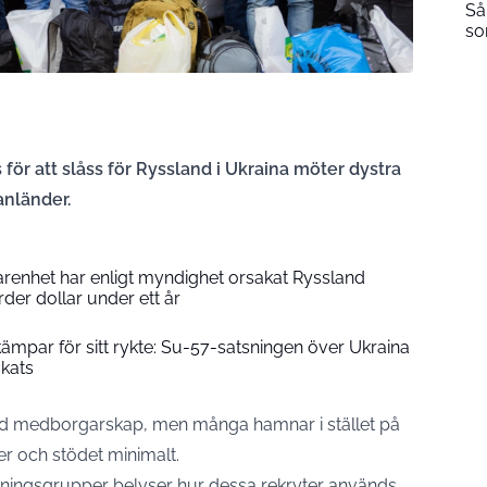
Så
so
för att slåss för Ryssland i Ukraina möter dystra
anländer.
arenhet har enligt myndighet orsakat Ryssland
rder dollar under ett år
 kämpar för sitt rykte: Su-57-satsningen över Ukraina
ckats
med medborgarskap, men många hamnar i stället på
er och stödet minimalt.
kningsgrupper belyser hur dessa rekryter används.