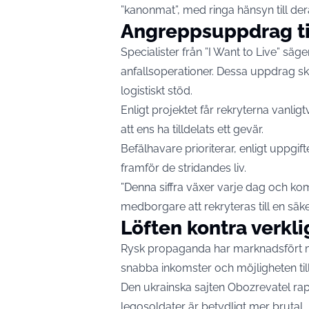
”kanonmat”, med ringa hänsyn till der
Angreppsuppdrag ti
Specialister från ”I Want to Live” säge
anfallsoperationer. Dessa uppdrag sker
logistiskt stöd.
Enligt projektet får rekryterna vanli
att ens ha tilldelats ett gevär.
Befälhavare prioriterar, enligt uppgi
framför de stridandes liv.
”Denna siffra växer varje dag och komm
medborgare att rekryteras till en säke
Löften kontra verkl
Rysk propaganda har marknadsfört m
snabba inkomster och möjligheten ti
Den ukrainska sajten Obozrevatel rap
legosoldater är betydligt mer brutal.