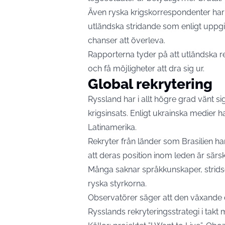
Även ryska krigskorrespondenter har m
utländska stridande som enligt uppgift
chanser att överleva.
Rapporterna tyder på att utländska rek
och få möjligheter att dra sig ur.
Global rekrytering
Ryssland har i allt högre grad vänt sig 
krigsinsats. Enligt ukrainska medier ha
Latinamerika.
Rekryter från länder som Brasilien har
att deras position inom leden är särski
Många saknar språkkunskaper, stridse
ryska styrkorna.
Observatörer säger att den växande 
Rysslands rekryteringsstrategi i takt m