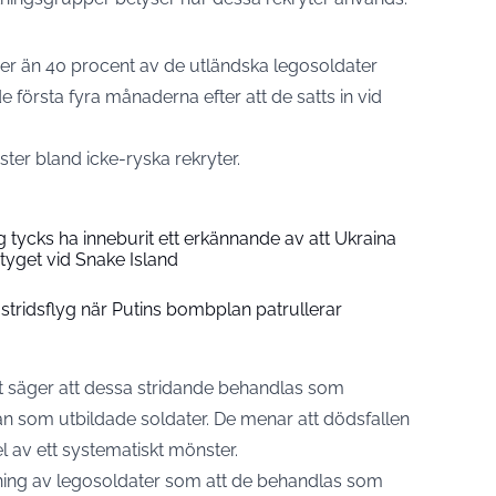
 mer än 40 procent av de utländska legosoldater
 första fyra månaderna efter att de satts in vid
ster bland icke-ryska rekryter.
g tycks ha inneburit ett erkännande av att Ukraina
rtyget vid Snake Island
stridsflyg när Putins bombplan patrullerar
t säger att dessa stridande behandlas som
än som utbildade soldater. De menar att dödsfallen
l av ett systematiskt mönster.
ning av legosoldater som att de behandlas som