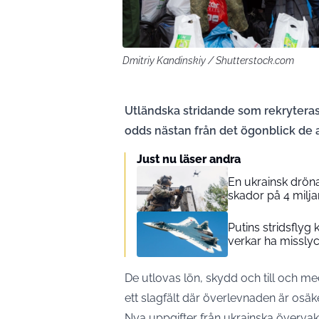
Dmitriy Kandinskiy / Shutterstock.com
Utländska stridande som rekryteras 
odds nästan från det ögonblick de 
Just nu läser andra
En ukrainsk drön
skador på 4 milja
Putins stridsflyg
verkar ha missly
De utlovas lön, skydd och till och 
ett slagfält där överlevnaden är osäk
Nya uppgifter från ukrainska överva