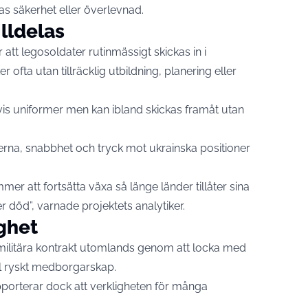
as säkerhet eller överlevnad.
lldelas
r att legosoldater rutinmässigt skickas in i
 ofta utan tillräcklig utbildning, planering eller
gtvis uniformer men kan ibland skickas framåt utan
fterna, snabbhet och tryck mot ukrainska positioner
er att fortsätta växa så länge länder tillåter sina
r död”, varnade projektets analytiker.
ighet
ilitära kontrakt utomlands genom att locka med
ll ryskt medborgarskap.
porterar dock att verkligheten för många