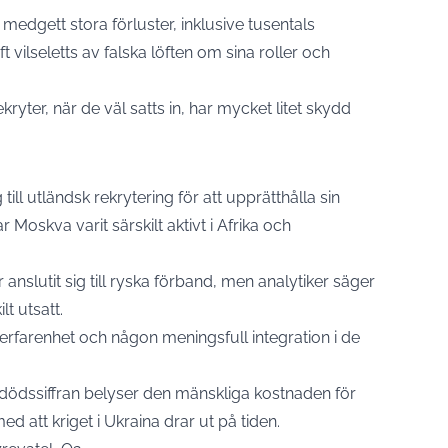
edgett stora förluster, inklusive tusentals
 vilseletts av falska löften om sina roller och
ryter, när de väl satts in, har mycket litet skydd
till utländsk rekrytering för att upprätthålla sin
r Moskva varit särskilt aktivt i Afrika och
 anslutit sig till ryska förband, men analytiker säger
lt utsatt.
rfarenhet och någon meningsfull integration i de
dödssiffran belyser den mänskliga kostnaden för
ed att kriget i Ukraina drar ut på tiden.