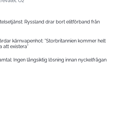
zrevatel, O2
elsetjänst: Ryssland drar bort elitförband från
tfärdar kärnvapenhot: ”Storbritannien kommer helt
 att existera”
samtal: Ingen långsiktig lösning innan nyckelfrågan