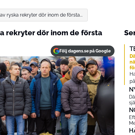
v ryska rekryter dör inom de första...
a rekryter dör inom de första
Sen
T
Följ dagens.se på Google
Dä
nä
fö
Ha
på
N
Dä
sj
N
Ef
Me
H