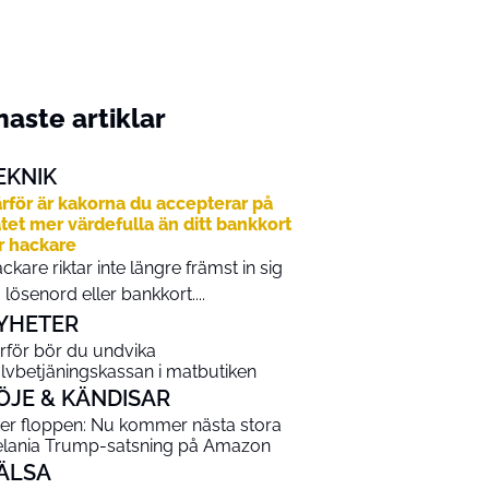
aste artiklar
EKNIK
rför är kakorna du accepterar på
tet mer värdefulla än ditt bankkort
r hackare
ckare riktar inte längre främst in sig
 lösenord eller bankkort....
YHETER
rför bör du undvika
älvbetjäningskassan i matbutiken
ÖJE & KÄNDISAR
ter floppen: Nu kommer nästa stora
lania Trump-satsning på Amazon
ÄLSA