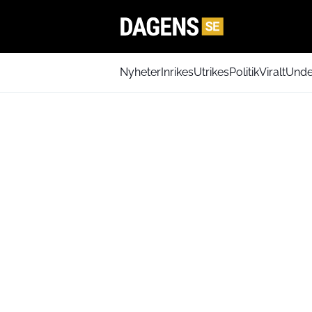
Nyheter
Inrikes
Utrikes
Politik
Viralt
Unde