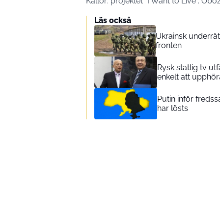
Källor: projektet ”I Want to Live”, Obo
Läs också
Ukrainsk underrätt
fronten
Rysk statlig tv u
enkelt att upphöra
Putin inför freds
har lösts