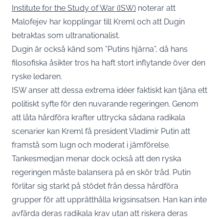
Institute for the Study of War (ISW)
noterar att
Malofejev har kopplingar till Kreml och att Dugin
betraktas som ultranationalist.
Dugin är också känd som ”Putins hjärna”, då hans
filosofiska åsikter tros ha haft stort inflytande över den
ryske ledaren.
ISW anser att dessa extrema idéer faktiskt kan tjäna ett
politiskt syfte för den nuvarande regeringen. Genom
att låta hårdföra krafter uttrycka sådana radikala
scenarier kan Kreml få president Vladimir Putin att
framstå som lugn och moderat i jämförelse.
Tankesmedjan menar dock också att den ryska
regeringen måste balansera på en skör tråd. Putin
förlitar sig starkt på stödet från dessa hårdföra
grupper för att upprätthålla krigsinsatsen. Han kan inte
avfärda deras radikala krav utan att riskera deras