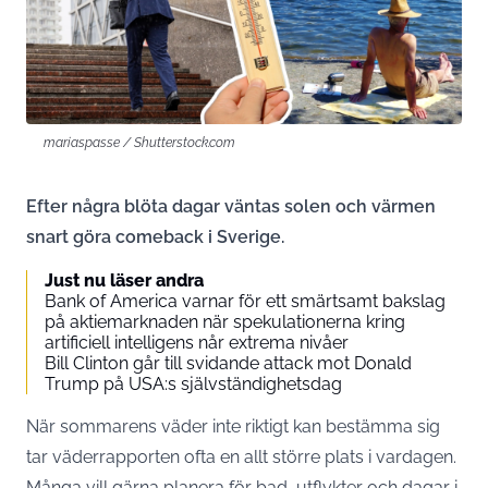
mariaspasse / Shutterstock.com
Efter några blöta dagar väntas solen och värmen
snart göra comeback i Sverige.
Just nu läser andra
Bank of America varnar för ett smärtsamt bakslag
på aktiemarknaden när spekulationerna kring
artificiell intelligens når extrema nivåer
Bill Clinton går till svidande attack mot Donald
Trump på USA:s självständighetsdag
När sommarens väder inte riktigt kan bestämma sig
tar väderrapporten ofta en allt större plats i vardagen.
Många vill gärna planera för bad, utflykter och dagar i