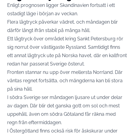
Enligt prognosen ligger Skandinavien fortsatt i ett
ostadigt läge i början av veckan.
Flera lågtryck påverkar vädret, och måndagen blir
därför långt ifrån stabil på många håll.
Ett lågtryck över området kring Sankt Petersburg rör
sig norrut över västligaste Ryssland. Samtidigt finns
ett annat lågtryck ute på Norska havet, där en kallfront
redan har passerat Sverige österut.
Fronten stannar nu upp över mellersta Norrland. Där
väntas regnet fortsätta, och mängderna kan bli stora
på sina håll.
I södra Sverige ser måndagen ljusare ut under delar
av dagen. Där blir det ganska gott om sol och mest
uppehåll, även om södra Götaland får räkna med
regn från eftermiddagen.
I Östergötland finns också risk för åskskurar under