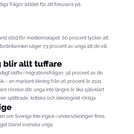
ga frågor istället för att fokusera på:
tarkt stöd för medlemskapet: 66 procent tycker att
 Storbritannien säger 73 procent av unga att de vill
lir allt tuffare
ligt skifte i migrationsfrågan. 38 procent av de
tik – en markant ökning från 26 procent år 2021.
e rörelse där unga inte längre är lika självklart
r splittrade, kritiska och ideologiskt rörliga.
rige
n om Sverige inte ingick i undersökningen finns
läget bland svenska unga: