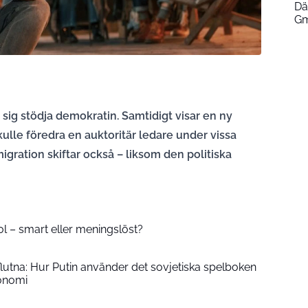
Dä
Gm
sig stödja demokratin. Samtidigt visar en ny
ulle föredra en auktoritär ledare under vissa
gration skiftar också – liksom den politiska
ol – smart eller meningslöst?
flutna: Hur Putin använder det sovjetiska spelboken
onomi