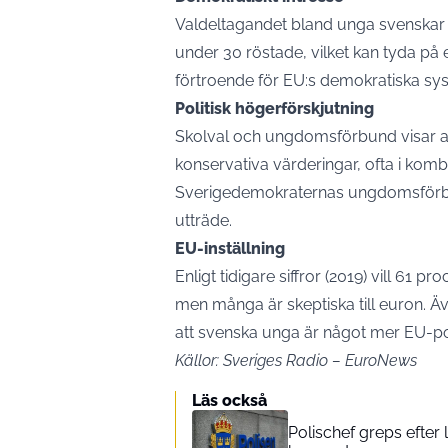
Valdeltagandet bland unga svenskar i
under 30 röstade, vilket kan tyda på 
förtroende för EU:s demokratiska sy
Politisk högerförskjutning
Skolval och ungdomsförbund visar at
konservativa värderingar, ofta i komb
Sverigedemokraternas ungdomsförbun
utträde.
EU-inställning
Enligt tidigare siffror (2019) vill 61 
men många är skeptiska till euron. 
att svenska unga är något mer EU-p
Källor:
Sveriges Radio
–
EuroNews
Läs också
Polischef greps efter 