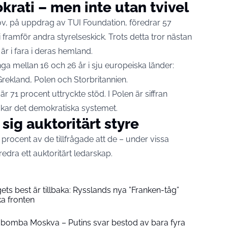
krati – men inte utan tvivel
ov, på uppdrag av TUI Foundation, föredrar 57
ramför andra styrelseskick. Trots detta tror nästan
är i fara i deras hemland.
ga mellan 16 och 26 år i sju europeiska länder:
 Grekland, Polen och Storbritannien.
r 71 procent uttryckte stöd. I Polen är siffran
ckar det demokratiska systemet.
sig auktoritärt styre
 procent av de tillfrågade att de – under vissa
edra ett auktoritärt ledarskap.
ets best är tillbaka: Rysslands nya ”Franken-tåg”
ka fronten
 bomba Moskva – Putins svar bestod av bara fyra