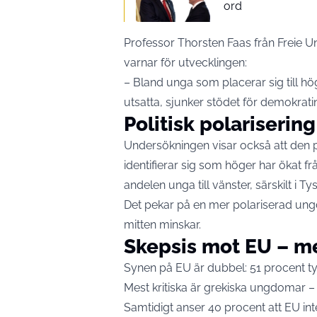
ord
Professor Thorsten Faas från Freie Uni
varnar för utvecklingen:
– Bland unga som placerar sig till hö
utsatta, sjunker stödet för demokratin 
Politisk polariserin
Undersökningen visar också att den 
identifierar sig som höger har ökat frå
andelen unga till vänster, särskilt i Ty
Det pekar på en mer polariserad ung
mitten minskar.
Skepsis mot EU – m
Synen på EU är dubbel: 51 procent tyc
Mest kritiska är grekiska ungdomar –
Samtidigt anser 40 procent att EU int