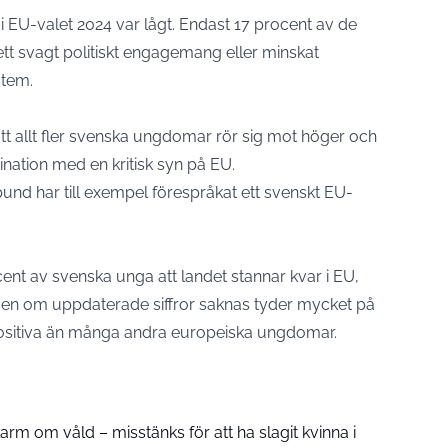
 EU-valet 2024 var lågt. Endast 17 procent av de
ett svagt politiskt engagemang eller minskat
stem.
t allt fler svenska ungdomar rör sig mot höger och
ination med en kritisk syn på EU.
d har till exempel förespråkat ett svenskt EU-
procent av svenska unga att landet stannar kvar i EU,
Även om uppdaterade siffror saknas tyder mycket på
ositiva än många andra europeiska ungdomar.
larm om våld – misstänks för att ha slagit kvinna i