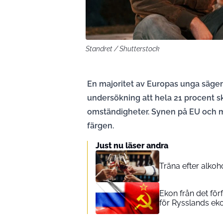
Standret / Shutterstock
En majoritet av Europas unga säger 
undersökning att hela 21 procent sk
omständigheter. Synen på EU och mi
färgen.
Just nu läser andra
Träna efter alkoh
Ekon från det för
för Rysslands ek