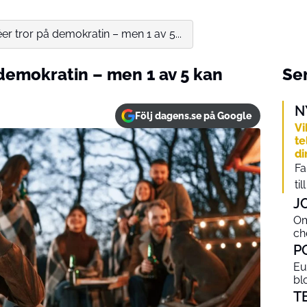
r tror på demokratin – men 1 av 5...
demokratin – men 1 av 5 kan
Sen
N
Följ dagens.se på Google
Vi
te
di
Fa
ti
J
Om
ch
P
Eu
bl
T