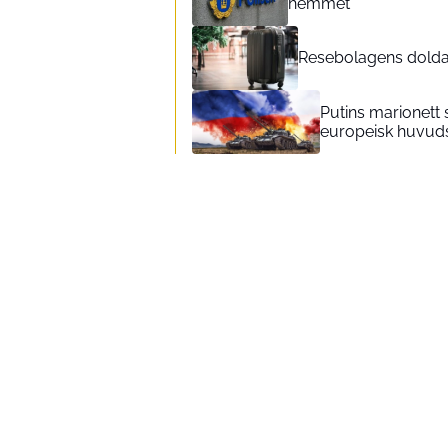
hemmet
Resebolagens dolda k
Putins marionett 
europeisk huvud