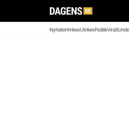
Nyheter
Inrikes
Utrikes
Politik
Viralt
Unde