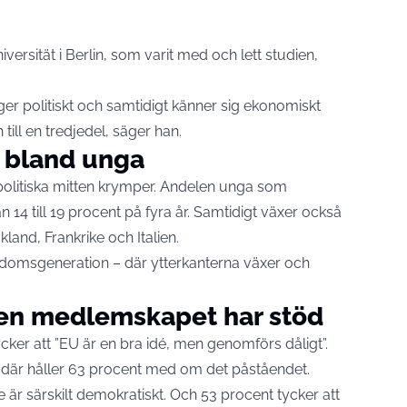
versität i Berlin, som varit med och lett studien,
ger politiskt och samtidigt känner sig ekonomiskt
till en tredjedel, säger han.
g bland unga
politiska mitten krymper. Andelen unga som
n 14 till 19 procent på fyra år. Samtidigt växer också
skland, Frankrike och Italien.
domsgeneration – där ytterkanterna växer och
en medlemskapet har stöd
ker att ”EU är en bra idé, men genomförs dåligt”.
 där håller 63 procent med om det påståendet.
e är särskilt demokratiskt. Och 53 procent tycker att