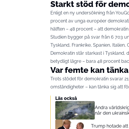
Starkt stöd för demo
Enligt en ny undersökning från YouG
procent av unga européer demokrati f
hälften – 48 procent – att demokratin 
Studien bygger på svar från 6 703 un
Tyskland, Frankrike, Spanien, Italien,
Demokratin står starkast i Tyskland, dä
betydligt lägre – bara 48 procent ba
Var femte kan tänka 
Trots stödet för demokratin svarar 21
omständigheter – kan tänka sig att för
Läs också
Andra världskrig
når den ukrains
Trump hotade att