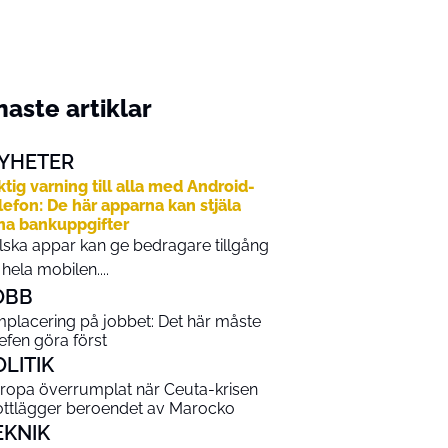
aste artiklar
YHETER
ktig varning till alla med Android-
lefon: De här apparna kan stjäla
na bankuppgifter
lska appar kan ge bedragare tillgång
ll hela mobilen....
OBB
placering på jobbet: Det här måste
efen göra först
OLITIK
ropa överrumplat när Ceuta-krisen
ottlägger beroendet av Marocko
EKNIK