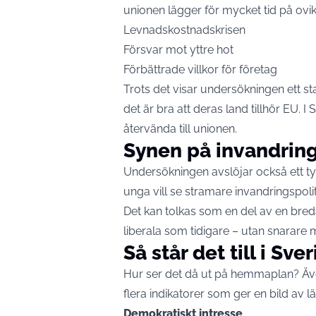
unionen lägger för mycket tid på ovikti
Levnadskostnadskrisen
Försvar mot yttre hot
Förbättrade villkor för företag
Trots det visar undersökningen ett s
det är bra att deras land tillhör EU. I
återvända till unionen.
Synen på invandring b
Undersökningen avslöjar också ett tyd
unga vill se stramare invandringspoli
Det kan tolkas som en del av en bredar
liberala som tidigare – utan snarare me
Så står det till i Sve
Hur ser det då ut på hemmaplan? Äve
flera indikatorer som ger en bild av 
Demokratiskt intresse