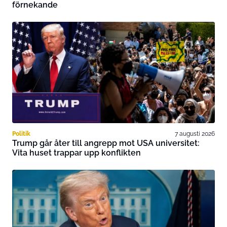
förnekande
Politik
7 augusti 2026
Trump går åter till angrepp mot USA universitet:
Vita huset trappar upp konflikten