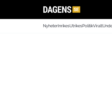
Nyheter
Inrikes
Utrikes
Politik
Viralt
Unde