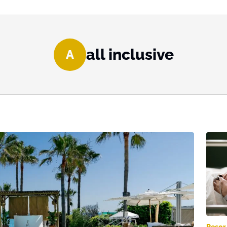
all inclusive
A
Resor