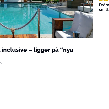
Drömr
smitt
 inclusive – ligger på “nya
6