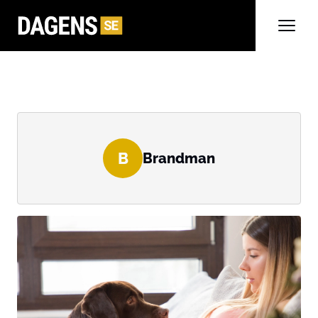
B
Brandman