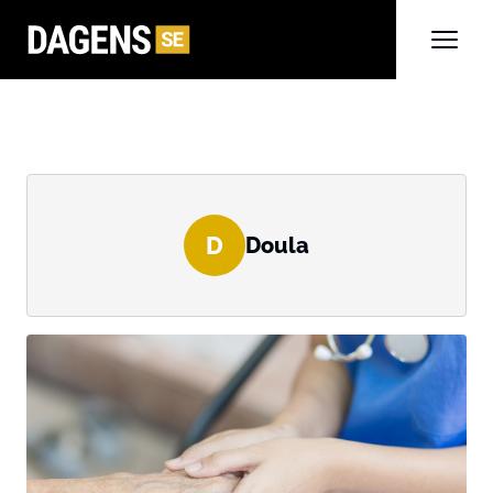
D
Doula