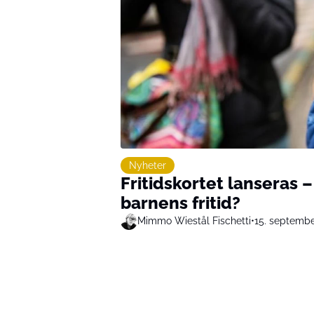
Nyheter
Fritidskortet lanseras 
barnens fritid?
Mimmo Wiestål Fischetti
•
15. septemb