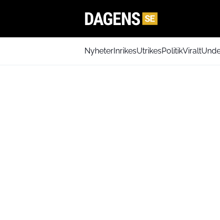
Nyheter
Inrikes
Utrikes
Politik
Viralt
Unde