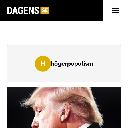
H
högerpopulism