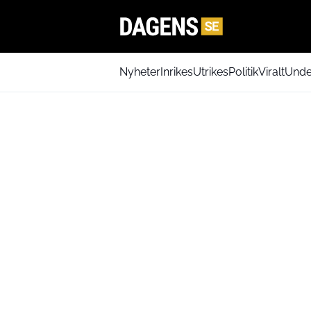
Nyheter
Inrikes
Utrikes
Politik
Viralt
Unde