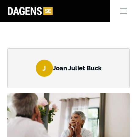
J
Joan Juliet Buck