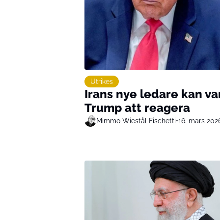
Utrikes
Irans nye ledare kan va
Trump att reagera
Mimmo Wiestål Fischetti
•
16. mars 202