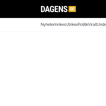
Nyheter
Inrikes
Utrikes
Politik
Viralt
Unde