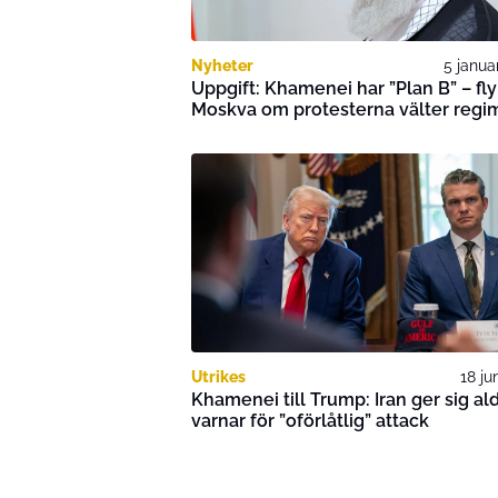
Nyheter
5 janua
Uppgift: Khamenei har ”Plan B” – flyk
Moskva om protesterna välter regi
Utrikes
18 ju
Khamenei till Trump: Iran ger sig ald
varnar för ”oförlåtlig” attack