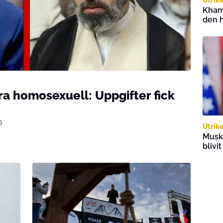
Kham
den h
ra homosexuell: Uppgifter fick
6
Utrik
Musk
blivi