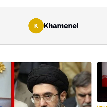
Khamenei
K
Utrik