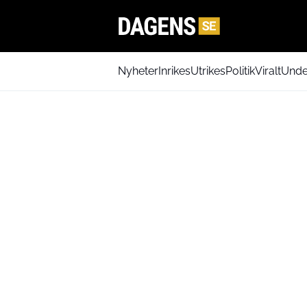
Nyheter
Inrikes
Utrikes
Politik
Viralt
Unde