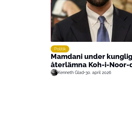
Politik
Mamdani under kungligt
återlämna Koh-i-Noor-
Kenneth Glad
•
30. april 2026