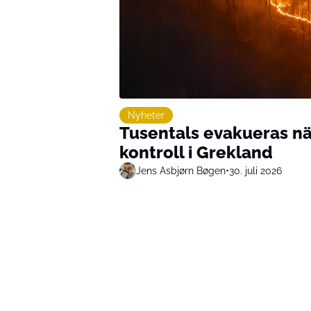
Nyheter
Tusentals evakueras nä
kontroll i Grekland
Jens Asbjørn Bøgen
•
30. juli 2026