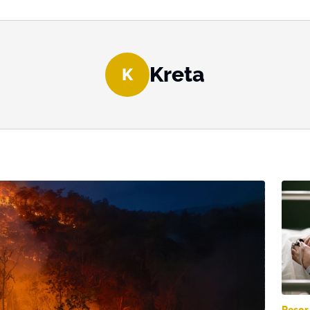
Kreta
K
Resor