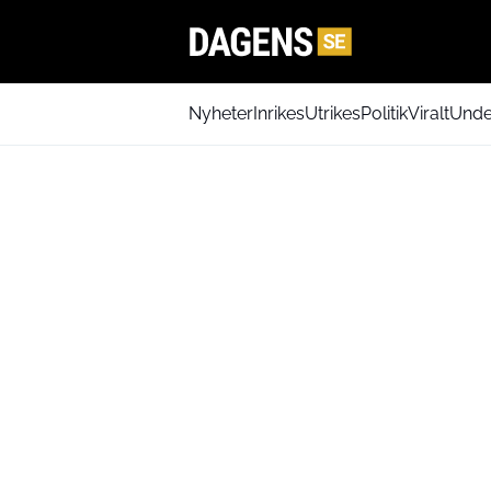
Nyheter
Inrikes
Utrikes
Politik
Viralt
Unde