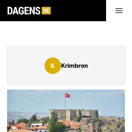
K
Krimbron