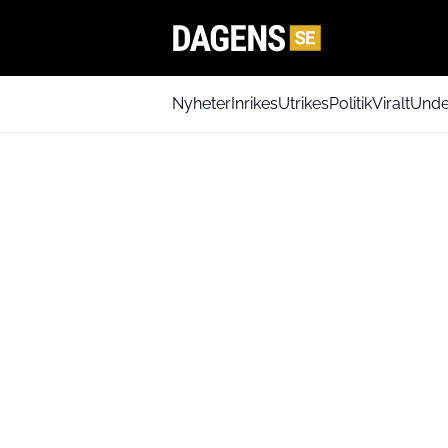
Nyheter
Inrikes
Utrikes
Politik
Viralt
Unde