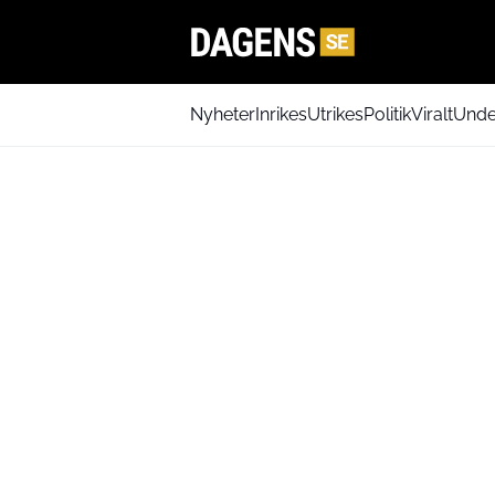
Nyheter
Inrikes
Utrikes
Politik
Viralt
Unde